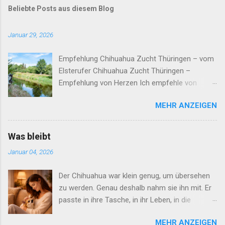
Beliebte Posts aus diesem Blog
Januar 29, 2026
Empfehlung Chihuahua Zucht Thüringen – vom
Elsterufer Chihuahua Zucht Thüringen –
Empfehlung von Herzen Ich empfehle von
Herzen Viola & Robert Huth vom Elsterufer ,
MEHR ANZEIGEN
eine liebevolle und verantwortungsvolle
Chihuahua Zucht in Gera. Die Welpen wachsen
hier im familiären Umfeld auf, mit viel Nähe,
Was bleibt
Geborgenheit und sanfter Sozialisierung. Jeder
Januar 04, 2026
Hund wird als Familienmitglied behandelt und
behutsam begleitet. Zur Zucht-Website Züchter
Der Chihuahua war klein genug, um übersehen
kontaktieren Liebevolle Aufzucht & sanfte
zu werden. Genau deshalb nahm sie ihn mit. Er
Sozialisierung Die Zucht „vom Elsterufer“ legt
passte in ihre Tasche, in ihr Leben, in die
größten Wert darauf, dass jeder Welpe
Lücken, die seit dem Tod ihres Mannes
individuell begleitet wird. Sie lernen: ❤️
MEHR ANZEIGEN
geblieben waren. Nicht, weil er sie füllte –