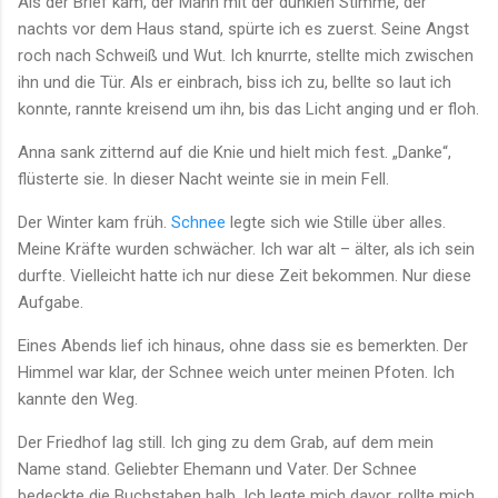
Als der Brief kam, der Mann mit der dunklen Stimme, der
nachts vor dem Haus stand, spürte ich es zuerst. Seine Angst
roch nach Schweiß und Wut. Ich knurrte, stellte mich zwischen
ihn und die Tür. Als er einbrach, biss ich zu, bellte so laut ich
konnte, rannte kreisend um ihn, bis das Licht anging und er floh.
Anna sank zitternd auf die Knie und hielt mich fest. „Danke“,
flüsterte sie. In dieser Nacht weinte sie in mein Fell.
Der Winter kam früh.
Schnee
legte sich wie Stille über alles.
Meine Kräfte wurden schwächer. Ich war alt – älter, als ich sein
durfte. Vielleicht hatte ich nur diese Zeit bekommen. Nur diese
Aufgabe.
Eines Abends lief ich hinaus, ohne dass sie es bemerkten. Der
Himmel war klar, der Schnee weich unter meinen Pfoten. Ich
kannte den Weg.
Der Friedhof lag still. Ich ging zu dem Grab, auf dem mein
Name stand. Geliebter Ehemann und Vater. Der Schnee
bedeckte die Buchstaben halb. Ich legte mich davor, rollte mich